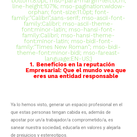
bottom:8.0pt; mso-para-margin-left:0cm;
line-height:107%; mso-pagination:widow-
orphan; font-size:11.0pt; font-
family:"Calibri",sans-serif; mso-ascii-font-
family:Calibri; mso-ascii-theme-
font:minor-latin; mso-hansi-font-
family:Calibri; mso-hansi-theme-
font:minor-latin; mso-bidi-font-
family:"Times New Roman"; mso-bidi-
theme-font:minor-bidi; mso-fareast-
language:EN-US;}
1.
Beneficios en la reputación
Empresarial: Que el mundo vea que
eres una entidad responsable
Ya lo hemos visto, generar un espacio profesional en el
que estas personas tengan cabida es, además de
apostar por un/a trabajador/a comprometido/a, es
sanear nuestra sociedad, educarla en valores y alejarla
de prejuicios y estereotipos.