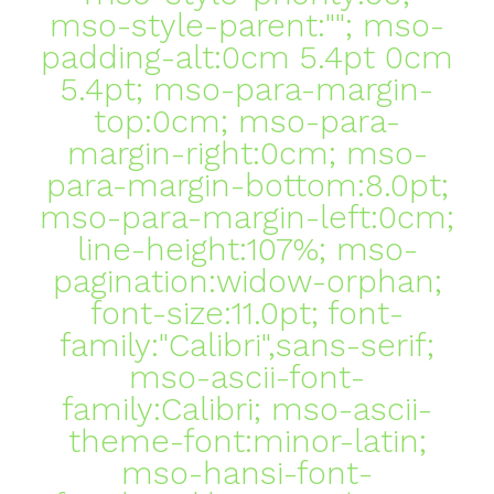
mso-style-parent:""; mso-
padding-alt:0cm 5.4pt 0cm
5.4pt; mso-para-margin-
top:0cm; mso-para-
margin-right:0cm; mso-
para-margin-bottom:8.0pt;
mso-para-margin-left:0cm;
line-height:107%; mso-
pagination:widow-orphan;
font-size:11.0pt; font-
family:"Calibri",sans-serif;
mso-ascii-font-
family:Calibri; mso-ascii-
theme-font:minor-latin;
mso-hansi-font-