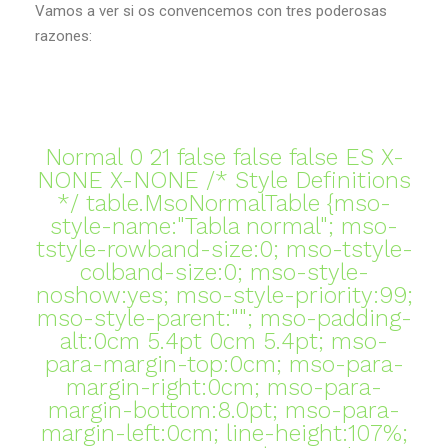
Vamos a ver si os convencemos con tres poderosas
razones:
Normal 0 21 false false false ES X-
NONE X-NONE
/* Style Definitions
*/ table.MsoNormalTable {mso-
style-name:"Tabla normal"; mso-
tstyle-rowband-size:0; mso-tstyle-
colband-size:0; mso-style-
noshow:yes; mso-style-priority:99;
mso-style-parent:""; mso-padding-
alt:0cm 5.4pt 0cm 5.4pt; mso-
para-margin-top:0cm; mso-para-
margin-right:0cm; mso-para-
margin-bottom:8.0pt; mso-para-
margin-left:0cm; line-height:107%;