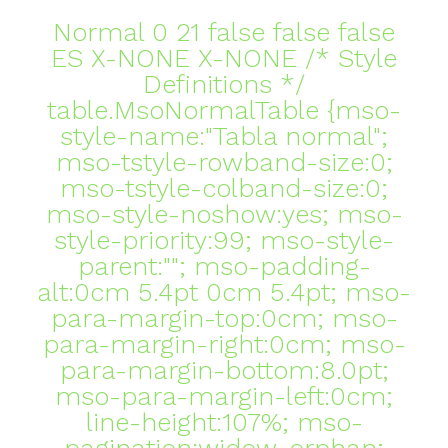
Normal 0 21 false false false
ES X-NONE X-NONE
/* Style
Definitions */
table.MsoNormalTable {mso-
style-name:"Tabla normal";
mso-tstyle-rowband-size:0;
mso-tstyle-colband-size:0;
mso-style-noshow:yes; mso-
style-priority:99; mso-style-
parent:""; mso-padding-
alt:0cm 5.4pt 0cm 5.4pt; mso-
para-margin-top:0cm; mso-
para-margin-right:0cm; mso-
para-margin-bottom:8.0pt;
mso-para-margin-left:0cm;
line-height:107%; mso-