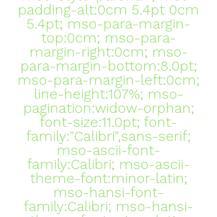
padding-alt:0cm 5.4pt 0cm
5.4pt; mso-para-margin-
top:0cm; mso-para-
margin-right:0cm; mso-
para-margin-bottom:8.0pt;
mso-para-margin-left:0cm;
line-height:107%; mso-
pagination:widow-orphan;
font-size:11.0pt; font-
family:"Calibri",sans-serif;
mso-ascii-font-
family:Calibri; mso-ascii-
theme-font:minor-latin;
mso-hansi-font-
family:Calibri; mso-hansi-