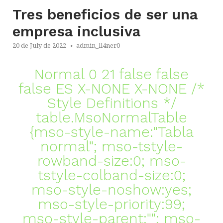
Tres beneficios de ser una
empresa inclusiva
20 de July de 2022
admin_ll4ner0
Normal 0 21 false false
false ES X-NONE X-NONE
/*
Style Definitions */
table.MsoNormalTable
{mso-style-name:"Tabla
normal"; mso-tstyle-
rowband-size:0; mso-
tstyle-colband-size:0;
mso-style-noshow:yes;
mso-style-priority:99;
mso-style-parent:""; mso-