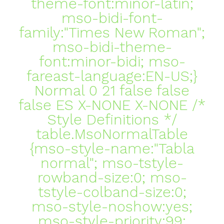
theme-font:minor-latin;
mso-bidi-font-
family:"Times New Roman";
mso-bidi-theme-
font:minor-bidi; mso-
fareast-language:EN-US;}
Normal 0 21 false false
false ES X-NONE X-NONE
/*
Style Definitions */
table.MsoNormalTable
{mso-style-name:"Tabla
normal"; mso-tstyle-
rowband-size:0; mso-
tstyle-colband-size:0;
mso-style-noshow:yes;
mso-style-priority:99;