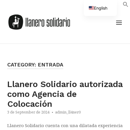
Skip
English
to
Home
Spanish
content
MEN
CATEGORY:
ENTRADA
Llanero Solidario autorizada
como Agencia de
Colocación
3 de September de 2024
admin_ll4ner0
Llanero Solidario cuenta con una dilatada experiencia