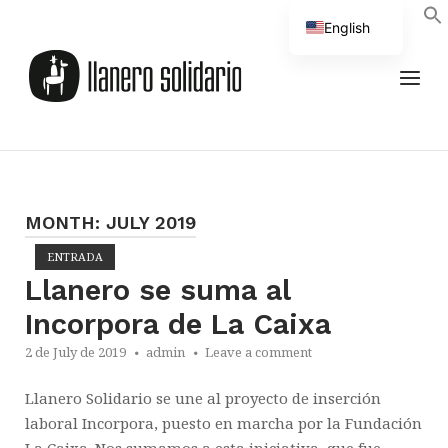
Skip
English
to
Home
content
Spanish
MEN
MONTH:
JULY 2019
ENTRADA
Open post
Llanero se suma al
Incorpora de La Caixa
2 de July de 2019
admin
Leave a comment
Llanero Solidario se une al proyecto de inserción
laboral Incorpora, puesto en marcha por la Fundación