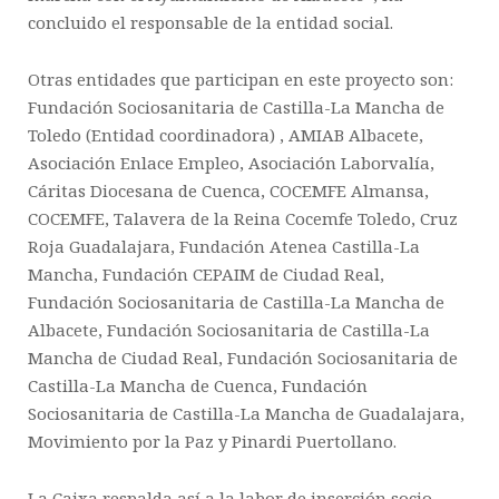
concluido el responsable de la entidad social.
Otras entidades que participan en este proyecto son:
Fundación Sociosanitaria de Castilla-La Mancha de
Toledo
(Entidad coordinadora) ,
AMIAB Albacete
,
Asociación Enlace Empleo
, Asociación Laborvalía,
Cáritas Diocesana de Cuenca
, C
OCEMFE
Almansa,
COCEMF
E, Talavera de la Reina
Cocemfe T
oledo, Cruz
Roja Guadalajara,
Fundación Atenea Castilla-La
Mancha,
Fundación
CEPAIM
de Ciudad Real,
Fundación Sociosanitaria de Castilla-La Mancha de
Albacete, Fundación Sociosanitaria de Castilla-La
Mancha de Ciudad Real, Fundación Sociosanitaria de
Castilla-La Mancha de Cuenca, Fundación
Sociosanitaria de Castilla-La Mancha de Guadalajara
,
Movimiento por la Paz
y
Pinardi Puertollano.
La Caixa
respalda así a la labor de inserción socio