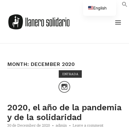
Skip
English
to
Home
Spanish
content
MEN
MONTH:
DECEMBER 2020
ENTRADA
Open post
2020, el año de la pandemia
y de la solidaridad
30 de December de 2020
admin
Leave a comment