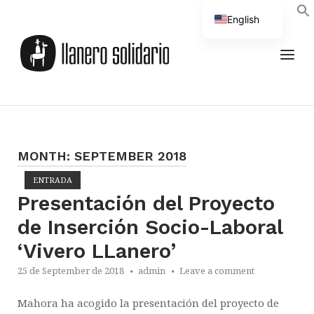
Skip
English
to
Home
Spanish
content
MEN
MONTH:
SEPTEMBER 2018
ENTRADA
Open post
Presentación del Proyecto
de Inserción Socio-Laboral
‘Vivero LLanero’
25 de September de 2018
admin
Leave a comment
Mahora ha acogido la presentación del proyecto de