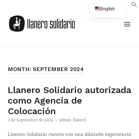
Skip
English
to
Home
Spanish
content
MEN
MONTH:
SEPTEMBER 2024
Llanero Solidario autorizada
como Agencia de
Colocación
3 de September de 2024
admin_ll4ner0
Llanero Solidario cuenta con una dilatada experiencia