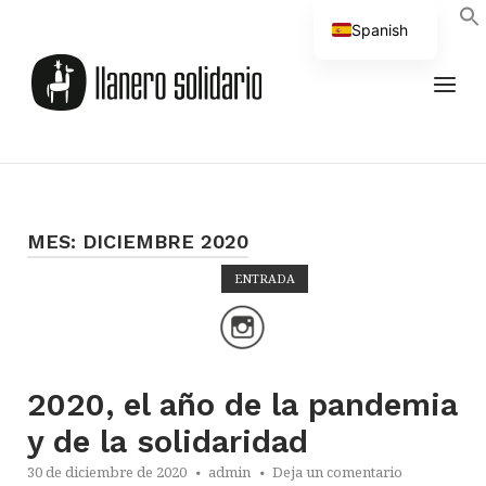
Saltar
Spanish
al
Inicio
English
contenido
MEN
MES:
DICIEMBRE 2020
ENTRADA
Abrir la entrada
2020, el año de la pandemia
y de la solidaridad
30 de diciembre de 2020
admin
Deja un comentario