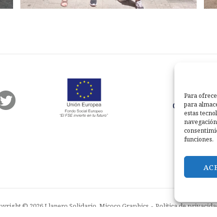
Para ofrece
para almace
estas tecno
navegación o
consentimie
funciones.
AC
yright © 2026 Llanero Solidario.
Micoco Graphics
Política de privacida