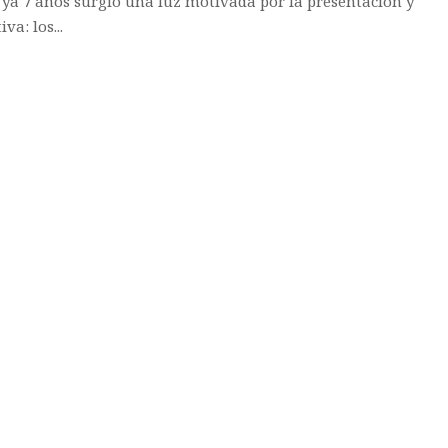
ya 7 años surgió una luz motivada por la presentación y
a: los...