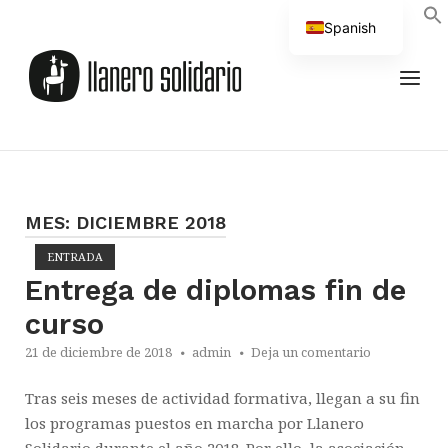
Saltar
Spanish
al
Inicio
English
contenido
MEN
MES:
DICIEMBRE 2018
ENTRADA
Abrir la entrada
Entrega de diplomas fin de
curso
21 de diciembre de 2018
admin
Deja un comentario
Tras seis meses de actividad formativa, llegan a su fin
los programas puestos en marcha por Llanero