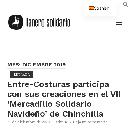
Saltar
Spanish
al
Inicio
contenido
English
MEN
MES:
DICIEMBRE 2019
ENTRADA
Abrir la entrada
Entre-Costuras participa
con sus creaciones en el VII
‘Mercadillo Solidario
Navideño’ de Chinchilla
20 de diciembre de 2019
admin
Deja un comentario