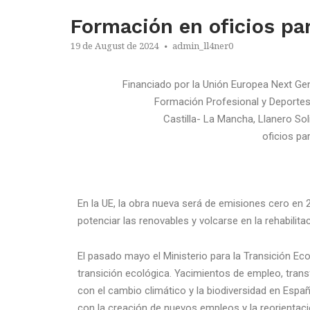
Formación en oficios par
19 de August de 2024
admin_ll4ner0
Financiado por la Unión Europea Next Gen
Formación Profesional y Deporte
Castilla- La Mancha, Llanero So
oficios par
En la UE, la obra nueva será de emisiones cero en 20
potenciar las renovables y volcarse en la rehabilita
El pasado mayo el Ministerio para la Transición Ec
transición ecológica. Yacimientos de empleo, tran
con el cambio climático y la biodiversidad en Esp
con la creación de nuevos empleos y la reorientació