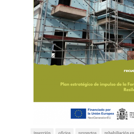
inserción
oficios
proyectos
rehabiliación e