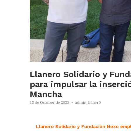
Llanero Solidario y Fun
para impulsar la inserci
Mancha
13 de October de 2025
admin_ll4ner0
Llanero Solidario y Fundación Nexo empl