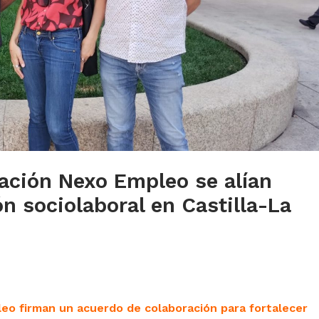
dación Nexo Empleo se alían
ón sociolaboral en Castilla-La
eo firman un acuerdo de colaboración para fortalecer