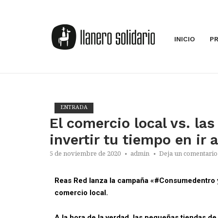
INICIO
P
ENTRADA
El comercio local vs. la
invertir tu tiempo en ir 
5 de noviembre de 2020
admin
Deja un comentario
Reas Red lanza la campaña «
#Consumedentro
comercio local.
A la hora de la verdad, las pequeñas tiendas d