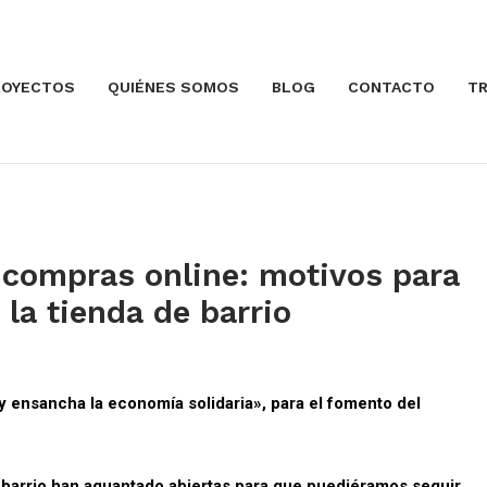
ROYECTOS
QUIÉNES SOMOS
BLOG
CONTACTO
TR
s compras online: motivos para
a la tienda de barrio
y ensancha la economía solidaria», para el fomento del
e barrio han aguantado abiertas para que puediéramos seguir