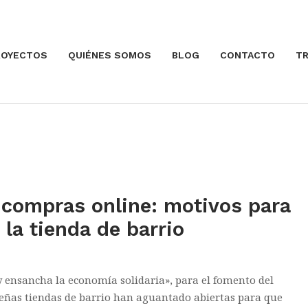
ROYECTOS
QUIÉNES SOMOS
BLOG
CONTACTO
TR
Abrir la entrada
s compras online: motivos para
a la tienda de barrio
ensancha la economía solidaria», para el fomento del
queñas tiendas de barrio han aguantado abiertas para que