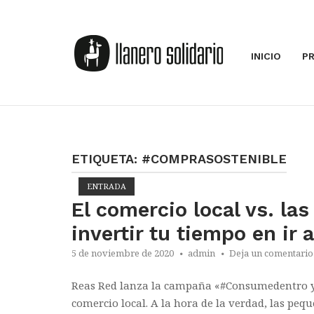
Saltar
al
Inicio
contenido
INICIO
P
ETIQUETA:
#COMPRASOSTENIBLE
ENTRADA
El comercio local vs. la
invertir tu tiempo en ir 
5 de noviembre de 2020
admin
Deja un comentario
Reas Red lanza la campaña «#Consumedentro y 
comercio local. A la hora de la verdad, las pe