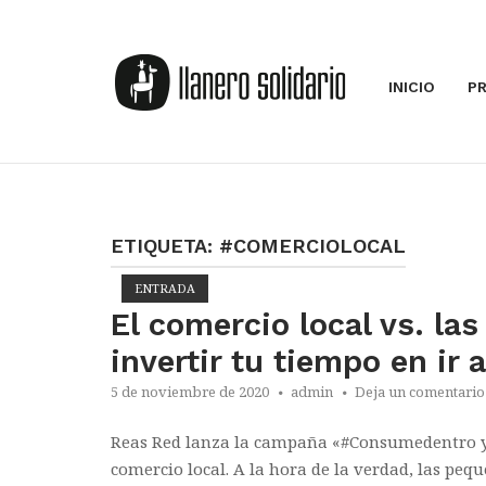
Saltar
al
Inicio
contenido
INICIO
P
ETIQUETA:
#COMERCIOLOCAL
ENTRADA
El comercio local vs. la
invertir tu tiempo en ir 
5 de noviembre de 2020
admin
Deja un comentario
Reas Red lanza la campaña «#Consumedentro y 
comercio local. A la hora de la verdad, las pe