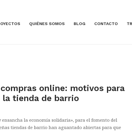
ROYECTOS
QUIÉNES SOMOS
BLOG
CONTACTO
TR
Abrir la entrada
s compras online: motivos para
a la tienda de barrio
ensancha la economía solidaria», para el fomento del
queñas tiendas de barrio han aguantado abiertas para que