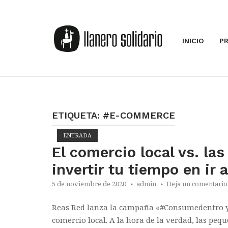
Saltar
al
Inicio
contenido
INICIO
P
ETIQUETA:
#E-COMMERCE
ENTRADA
El comercio local vs. la
invertir tu tiempo en ir 
5 de noviembre de 2020
admin
Deja un comentario
Reas Red lanza la campaña «#Consumedentro y 
comercio local. A la hora de la verdad, las pe