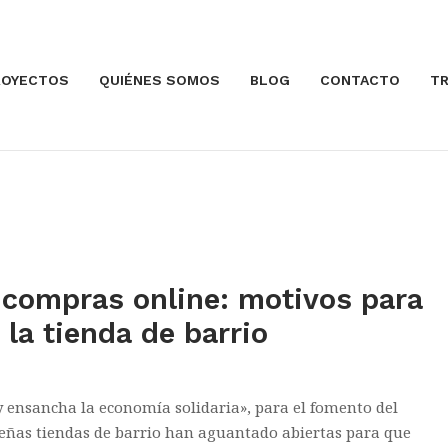
ROYECTOS
QUIÉNES SOMOS
BLOG
CONTACTO
TR
Abrir la entrada
s compras online: motivos para
a la tienda de barrio
ensancha la economía solidaria», para el fomento del
queñas tiendas de barrio han aguantado abiertas para que