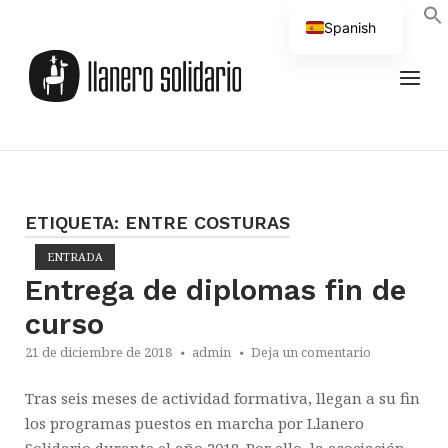
Saltar
Spanish
al
Inicio
English
contenido
MEN
ETIQUETA:
ENTRE COSTURAS
ENTRADA
Abrir la entrada
Entrega de diplomas fin de
curso
21 de diciembre de 2018
admin
Deja un comentario
Tras seis meses de actividad formativa, llegan a su fin
los programas puestos en marcha por Llanero