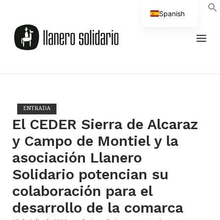
Saltar
Spanish
al
Inicio
contenido
English
MEN
ENTRADA
El CEDER Sierra de Alcaraz
y Campo de Montiel y la
asociación Llanero
Solidario potencian su
colaboración para el
desarrollo de la comarca