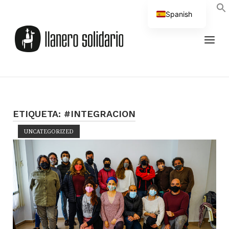
Saltar
Spanish
al
Inicio
contenido
English
MEN
ETIQUETA:
#INTEGRACION
UNCATEGORIZED
Abrir la entrada