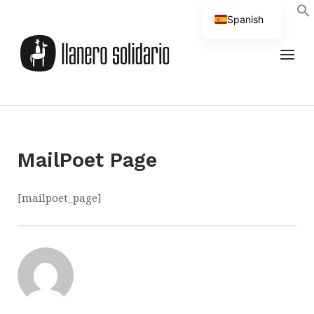
Saltar
Spanish
al
Inicio
contenido
English
MEN
MailPoet Page
[mailpoet_page]