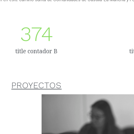
374
title contador B
t
PROYECTOS