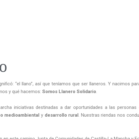
io
nificó: “el llano”, así que teníamos que ser llaneros. Y nacimos p
somos y qué hacemos:
Somos Llanero Solidario
.
rcha iniciativas destinadas a dar oportunidades a las personas c
o medioambiental
y
desarrollo rural
. Nuestras riendas nos cond
an en este camino Junta de Comunidades de Castilla-La Mancha y F