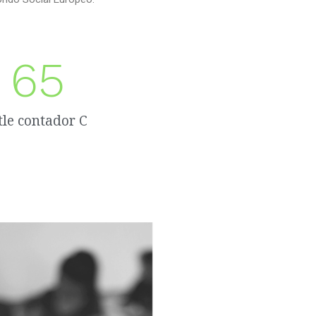
65
itle contador C