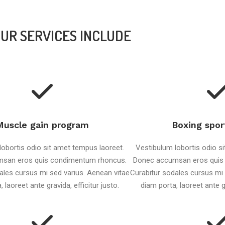
UR SERVICES INCLUDE
Muscle gain program
Boxing spor
lobortis odio sit amet tempus laoreet.
Vestibulum lobortis odio s
san eros quis condimentum rhoncus.
Donec accumsan eros quis
ales cursus mi sed varius. Aenean vitae
Curabitur sodales cursus mi 
 laoreet ante gravida, efficitur justo.
diam porta, laoreet ante gr