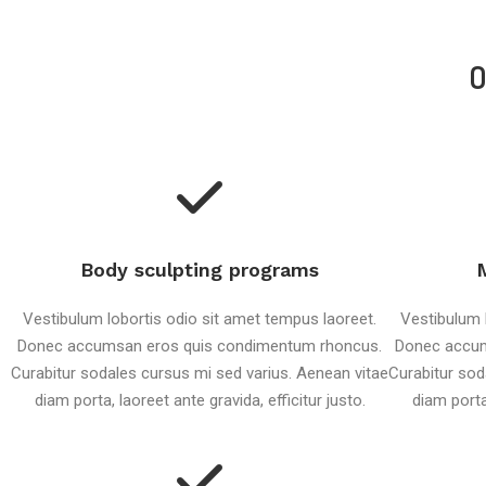
O
Body sculpting programs
Vestibulum lobortis odio sit amet tempus laoreet.
Vestibulum 
Donec accumsan eros quis condimentum rhoncus.
Donec accum
Curabitur sodales cursus mi sed varius. Aenean vitae
Curabitur sod
diam porta, laoreet ante gravida, efficitur justo.
diam porta,