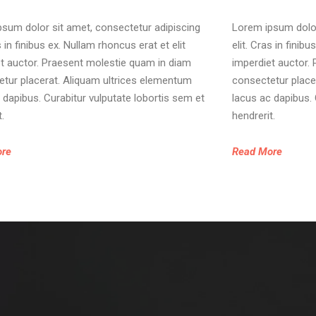
sum dolor sit amet, consectetur adipiscing
Lorem ipsum dolor
s in finibus ex. Nullam rhoncus erat et elit
elit. Cras in finib
t auctor. Praesent molestie quam in diam
imperdiet auctor.
tur placerat. Aliquam ultrices elementum
consectetur place
 dapibus. Curabitur vulputate lobortis sem et
lacus ac dapibus. 
t.
hendrerit.
ore
Read More